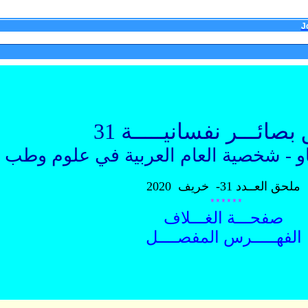
J
صائـــر نفسانيـــــة
31
او - شخصية العام العربية في علوم وطب الن
ملحق
العــدد 31-
خريف
2020
******
صفحـــة الغـــلاف
الفهـــــرس المفصــــل