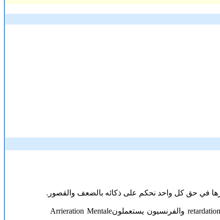
ها
في
حق
كل
واحد
نحكم
على
ذكائه
بالضعف
والقصور.
retardatio
والفرنسيون
يستعملون
Arrieration Mentale