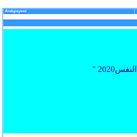
Arabpsynet
فس2020
"