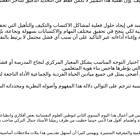
يف
.
وإن
أهمية
هذا
التمييز
لا
تكمن
فقط
في
التحديد
الدقيق
للتأخر
العقل
د في إيجاد حلول فعلية لمشاكل الاكتساب والتكيف والتأهيل التي تحفل 
 عالية لكي ينجح في تحقيق مختلف المهام والاكتسابات بسهولة ونجاعة،
اته وإغناء أداءاته عبر التأكيد على أن سبب أي فشل محتمل لا يرتبط 
تيار التوجه المناسب يشكل المعيار المركزي لنجاح المدرسة أو فشلها
التي يؤطرها هاجس بناء هوية المتعلمين.
 أضحى يمثل في جميع ميادين الحياة الفردية والجماعية الأداة الناجعة
ة تترجم على التوالي دلالة هذا المفهوم وأصوله النظرية ومحدداته ال
ين في أعمال هذا اليوم السنوي الثاني لتوطين العلوم النفسانية بعض أفكاري وانطباع
 واهتمام. أقول هذا لأنني حينما حظيت من طرف زميلنا الأستاذ جمال التركي صاحب هذه 
علمية والمعرفية المتميزة. ويهمني كثيرا أن أستهل تقديمي هذا بثلاث ملاحظات أساسية: