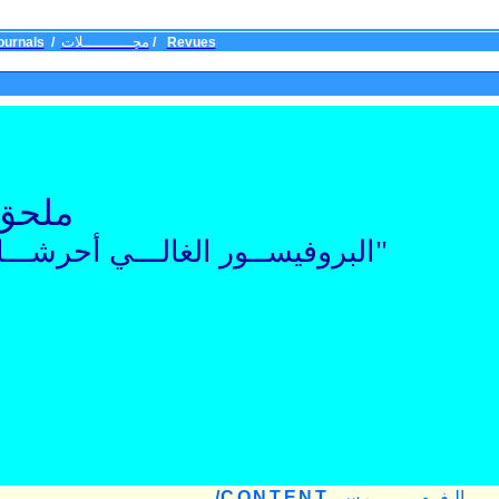
مج
ـــــــــــ
لات
ournals
/
/
Revues
ملحق ب
"البروفيســور الغالـــي أحرشـــ
الـ
فــهـ
ـــــــ
ـرس
CONTENT
/