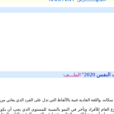
فس 2020"
الملـــف:
سكانه
.
واللغة
العادية
غنية
بالألفاظ
التي
تدل
على
الفرد
الذي
يعاني
من
ع
العام
للأفراد
وتأخر
في
النمو
بالنسبة
للمستوى
الذي
يجب
أن
يكو