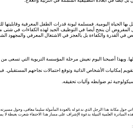
ي
بل
أيضا
في
أبعاده
التطبيقية
المتمثلة
في
التربية
والعلاج
.
بها الحياة اليومية. فمسلمة ليونة قدرات الطفل المعرفية وقابليتها ل
 بل المفروض أن ينجح أيضا في التوظيف الجيد لهذه الكفاءات في شتى 
بالنقص في القدرة والكفاءة بل بالعجز في الاشتغال المعرفي والمجهود
. وبهذا أصبحنا اليوم نعيش مرحلة المؤسسة التربوية التي تسعى من خ
 لتقويم إمكانيات الأشخاص الذاتية وتوقع احتمالات نجاحهم المستقبلي.
سيكولوجية ثم ضوابطه وآليات تحقيقه.
اتي حول مكانة هذا الرجل الذي ندعو له بالعودة المأمولة سليما معافى، وحول مسيرته 
المبادرة العلمية النبيلة بدعوة الإشراف على مسار هذا الاحتفاء شعرت بغبطة لا يمك