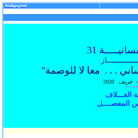
Arabpsynet
سانيـــــة
31
ــــــــــــاز
ي . . . معا لا للوصمة"
2020
*****
 الغـــلاف
س المفصــــل