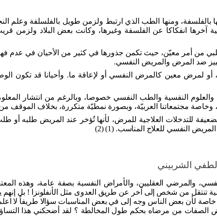
ا بالفلسفة، ومنها الطب الذي ارتبط ولزمن طويل بالفلسلفة وعلم النجو
ة آخرها انفكاكا عن الفلسفة وغيرها، وكانت بعض البلاد ولزمن قري
من أمر معيّن، حيث تكمن جذورها في كثير من الأحيان في عدم فهم الآخ
ييز ضد المرض والمريض النفسي.
، أو لمرض معين كالمرض النفسي أو لإعاقة ما. وأحيانا قد تكون الوصمة
، والعلوم النفسية والطب النفسي خصوصا، وبالرغم من انتشار المعل
خاصة مجتمعاتنا العربيّة، وبصورة نمطيّة متكررة، بخلاف الموقف من 
ضعيفة للتدخلات العلاجية للمرض، لأنها تُؤخر عند المريض طلبه أو طلب
ريض النفسي للعلاج المناسب. (1) (2)
طفي الشربيني
فسي، والمرضي العقليين، والأمراض النفسية بصفة عامة، وهذه المعتق
ة تنتقل من شخص إلى آخر عن طريق العدوى مثل الأنفلونزا ! بل إنهم يب
خاصة لأن بعض الناس وجه إلى في بعض المناسبات سؤالا طريفاً لا اعلم 
 بعض الصفات من مرضاه بحكم طول المخالطة ؟ لقد أضحكني هذا التساؤ