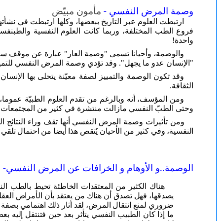
وصمة المرض النفسي
-
مأمون مبيّض
ارتبطت العلوم عبر التاريخ ببعضها، وكلها ارتبطت في نشأته
فروع الطب المختلفة، وربما كانت العلوم النفسية والطبنفسي
واحدة!
والوصمة، وأحيانا تسمى "وصمة العار" عبارة عن موقف سلبي 
"الإنسان عدو ما يجهل". وقد تؤدي وصمة المرض النفسي للتم
وقد تكون الوصمة والتمييز لصفة معيّنة يتحلى بها الإنسان
الثقافة.
ومن المؤسف، أنه وبالرغم من تقدم العلوم الطبيّة عموما
وحتى الطبّ النفسي مازالت منتشرة في كثير من المجتمعات، و
ومن تأثيرات وصمة المرض النفسي أنها تقف وراء النتائج ال
النفسية، وفي كثير من الأحيان يُنقص هذا أيضا من احتمال تلقي الم
الوصمة..و الأوهام و الخرافات عن المرض النفسي
-
ل
هناك الكثير من المعتقدات الخاطئة تحيط بالطب الن
يصدقها، فهل تصدق أن هناك من يعتقد بأن الأمراض العقلي
ضروري لمنع انتقال المرض، لقد أثار ذلك اهتمامي بصفة 
ما إذا كان الطبيب النفسي يتأثر بعد حين فتنتقل إليه