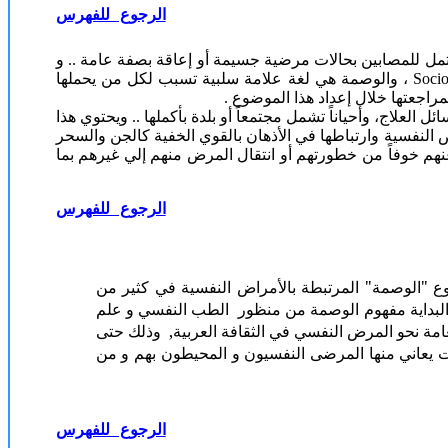
الرجوع للفهرس
ناة هائلة و هموم لاتحتمل للمصابين بحالات مرضية جسيمة أو إعاقة بصفة عامة .. و
بالمرض النفسي و العقلي على وجه الخصوص في المجتمعات العربية استناداً إلي الخلفية الثقافية والاجتماعية Sociocultural background ، والوصمة هي لغة علامة سلبية تسبب لكل من يحملها
مراجعتها خلال إعداد هذا الموضوع .
اج، وأحياناً تشمل مجتمعاً أو بلدة بأكملها .. ويحتوي هذا
النفسية وارتباطها في الأذهان بالقوي الخفية كالجن والسحر
هم خوفاً من خطورتهم أو انتقال المرض منهم إلي غيرهم بما
الرجوع للفهرس
 "الوصمة" المرتبطة بالأمراض النفسية في كثير من
البداية مفهوم الوصمة من منظور الطب النفسي و علم
عامة نحو المرض النفسي في الثقافة العربية, وذلك حتى
ت يعاني منها المرضى النفسيون و المحيطون بهم و من
الرجوع للفهرس