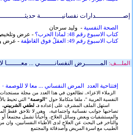
إصـــــــــــــــدارات نفسانيــــــــــــة حديثــــــــــــــ
الصحة النفسية
- وليد سرحان
كتاب الاسبوع رقم 48: لماذا الحرب؟
- عرض وتلخيص:
كتاب الاسبوع رقم 49: العقلُ فوق العَاطِفة
- عرض وت
المــــــــرض النفسانــــــــي ... معــــــــا لا
الملـــف:
إفتتاحية العدد
المرض النفساني ... معا لا للوصمة
-
ل
الزملاء الاعزاء.. تطالعون في هذ
ا العدد من مجلة مستجدات
حول
التي تحيط
النفسية
العربية "، ملفا متكاملا
"الوصمة"
بال
استهل الملف المشرف على إعداده
د. لطفي الشربيني
، 
تصاحبها جوانب نفسانية واجتماعية، وهي لا تلاحق فقط الم
والمستشفيات وبعض وسائل العلاج، وأحياناً تشمل مجتمعاً أو بل
والتأخر فى البحث عن العلاج لدى الأطباء النفسانيين، وان 
الطبيب مع اسرة المريض وأصدقائة والمجتمع