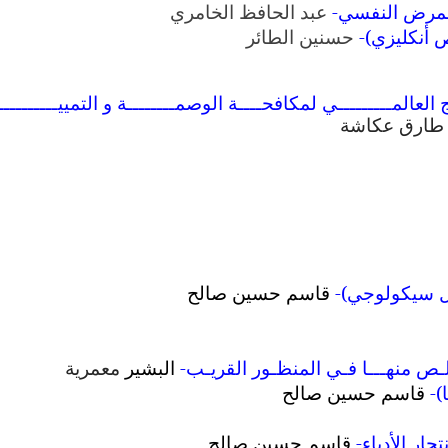
المرض النفسي
-
عبد الحافظ الخامري
 أنكليزي)
-
حسنين الطائر
ـــج العالمـــــــــي لمكافحــــة الوصمــــــــة و التمييـــــــــ
 & طارق عكاشة
ل سيكولوجي)
-
قاسم حسين صالح
-
لـص منهـــا فـي المنظـور القريـب
البشير
معمرية
)
-
قاسم حسين صالح
حار الأدباء
-
قاسم حسين صالح