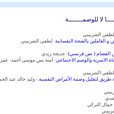
ـــا لا للوصمــــــــة
طفي الشربيني
-
 و العاملين بالصحة النفسانية
لطفي الشربيني
ض الفصام ( نص فرنسي)
-
خديجة زيدي
ة الاسرية والوصم الاجتماعي
-
آمنة يس موسى أحمد- عمر
طفي الشربيني
ة طريق لتقليل وصمة الأمراض النفسية
.-
وليد خالد عبد الحم
بيني
هندي
جمال التركي
ربيني