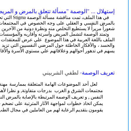
إستهلال ... "الوصمة "مسألة تتعلق بالمرض و المريض
في هذا ال
شعوراً مريراً لا يستطيع التخلص منه ونظرة دونية من الآخرين ،
وتمتد الوصمة لتشمل المريض وأسرته وأقاربه والمؤسسات الت
الملف باللغة العربية في هذا الموضوع علي عرض للمعتقدات وا
والحسد ، والأفكار الخاطئة حول المرضي النفسيين التي تزيد
يسهم في تدهور أحوالهم وعلاقاتهم علي مستوي الأسرة والأقا
تعريف الوصمة
-
لطفي الشربيني
لعل أحد الموضوعات الهامة المتعلقة ب
ممارسة مهنة 
مجتمعات الشرق و الغرب بدرجات متفاوتة, و نظرا لأه
النفس , و تعريف الوصمة المرتبطة بالإصابة بالمرض الن
يمكن اتخاذ خطوات لمواجهة الآثار المترتبة على تضخم
يقومون بتقديم الرعاية لهم من العاملين في مجال الطب 