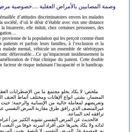
وصمة المصابيين بالأمراض العقلية ....خصوصية مر
émaillée d’attitudes discriminatoires envers les malades
 société, d’où le désir d’établir avec eux une distance
a bizarrerie, elle induit, chez certaines personnes, des
e rejet, d’évitement, de ségrégation…
ère provienne de la population qui les perçoit comme étant
atients et parfois leurs familles, à l’exclusion et la
 un malade mental, véhicule un ensemble de stéréotypes
onostic défavorable…Ce qu’impacterait insidieusement la
l’amélioration de l’état clinique du patient. Cette double
 facteur de risque induisant l’incapacité et le handicap.
ملخص: لا يكاد يخلو مجتمع ما من الإضطرابات العق
المضمار، بشتى انواع الإهانات ومختلف أنماط العنف ا
وتعريضهم لمعاملة خالية من الإنسانية والرحمة؛ حيث ك
غيرالمنصف الذي رافق طرق مقاربة المرض النفسي عبر ت
ترافقه لحد الساعة.
فالحديث عن المرض النفسي تشوبه الكثير من أعراض ال
لذاته ولا يكاد يخبرها حتى أفراد أسرته خوفا من النعت 
به. فوصمة عار المرض النفسي لا تلتصق بجبين المريض 