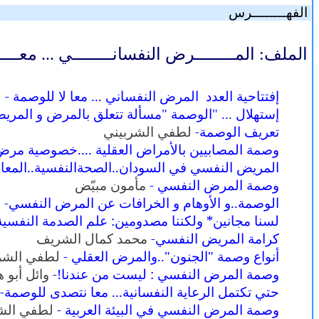
الفهــــــــرس
الملف:
المــــــــرض النفسانــــــــي ... معـــــ
إفتتاحية العدد
المرض النفساني ... معا لا للوصمة
-
ل
إستهلال ... "الوصمة "مسألة تتعلق بالمرض و المريض
تعريف الوصمة
-
لطفي الشربيني
وصمة المصابيين بالأمراض العقلية ....خصوصية مر
المريض النفسي في السودان..الصحةالنفسية..المعانا
وصمة المرض النفسي
-
مأمون مبيّض
الوصمة..و الأوهام و الخرافات عن المرض النفسي
-
ل
لسنا مجانين* ولكننا مصدومين: علم الصدمة النفسي
كرامة المريض النفسي
-
محمد كمال الشريف
أنواع وصمة "الجنون"..والمرض العقلي
-
لطفي الشر
وصمة المرض النفسي : ليست من عندنا!
-
وائل أبو 
حتي تكتمل الرعاية النفسانية... معا نتصدى للوصمة
-
وصمة المرض النفسي في البيئة العربية
-
لطفي الش