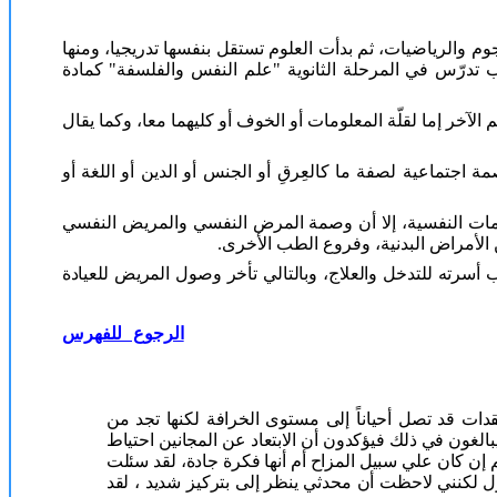
م والرياضيات، ثم بدأت العلوم تستقل بنفسها تدريجيا، ومنها
ب تدرّس في المرحلة الثانوية "علم النفس والفلسفة" كمادة
ر إما لقلّة المعلومات أو الخوف أو كليهما معا، وكما يقال
 اجتماعية لصفة ما كالعِرقِ أو الجنس أو الدين أو اللغة أو
ومات النفسية، إلا أن وصمة المرض النفسي والمريض النفسي
الأمراض البدنية، وفروع الطب الأخرى.
 أسرته للتدخل والعلاج، وبالتالي تأخر وصول المريض للعيادة
الرجوع للفهرس
دات قد تصل أحياناً إلى مستوى الخرافة لكنها تجد من
الغون في ذلك فيؤكدون أن الابتعاد عن المجانين احتياط
إن كان علي سبيل المزاح أم أنها فكرة جادة، لقد سئلت
ل لكنني لاحظت أن محدثي ينظر إلى بتركيز شديد ، لقد