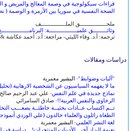
قراءات سيكولوجية في وصمة المعالج والمريض و 
الصحة النفسية في سوريا بين الأزمرة و الوصمة ( نص
ملحـــــــــــــــق الملــــــــــــــف
وثائــــــــق علميــــــــــــــــة: البرنامـــــــــــــ
ترجمة: أ.د. وفاء الليثي- مراجعة: أ.د. أحمد عكاشة
دراسات ومقالات
"آليات وضوابط"
-
البشير
معمرية
ما لا يفهمه السياسيون عن الشخصية الارهابية
(تحلي
نماذج جديدة في علم النفس
-
علي عبد الرحيم صالح
الرخاوي والنفس العربية!!
-
صادق السامرائي
تــم اكتساب عــادات بحثيــة خاطئــة يصعـــب التخ
الطغاة زائلون والعلماء خالدون
(علي الوردي أنموذجا
لغة النشر العلمي
-
البشير
معمرية
نعيمة البزاز آخر
..
الأديبات المنتحرات!... دراسة في انت