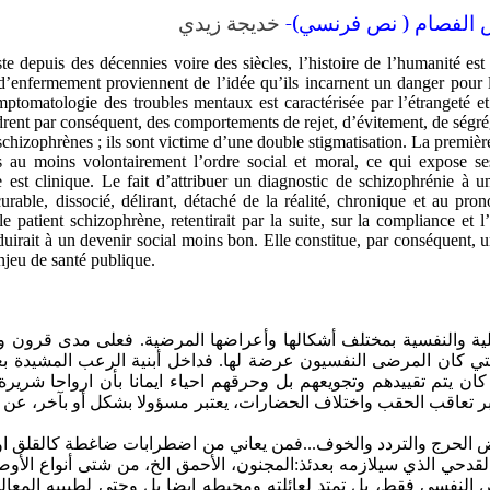
ض الفصام ( نص فرنسي)
-
خديجة زيدي
e depuis des décennies voire des siècles, l’histoire de l’humanité est 
’enfermement proviennent de l’idée qu’ils incarnent un danger pour la
ptomatologie des troubles mentaux est caractérisée par l’étrangeté et l
te…qui engendrent par conséquent, des comportements d
s schizophrènes ; ils sont victime d’une double stigmatisation. La premi
 au moins volontairement l’ordre social et moral, ce qui expose ses p
le est clinique. Le fait d’attribuer un diagnostic de schizophrénie à
rable, dissocié, délirant, détaché de la réalité, chronique et au pr
 le patient schizophrène, retentirait par la suite, sur la compliance et 
duirait à un devenir social moins bon. Elle constitue, par conséquent, un
enjeu de santé publique.
لية والنفسية بمختلف أشكالها وأعراضها المرضية. فعلى مدى قرون و
لتي كان المرضى النفسيون عرضة لها. فداخل أبنية الرعب المشيدة بع
ان يتم تقييدهم وتجويعهم بل وحرقهم احياء ايمانا بأن ارواحا شريرة 
عاقب الحقب واختلاف الحضارات، يعتبر مسؤولا بشكل أو بآخر، عن تر
حرج والتردد والخوف...فمن يعاني من اضطرابات ضاغطة كالقلق او الاك
القدحي الذي سيلازمه بعدئذ:المجنون، الأحمق الخ، من شتى أنواع الأو
النفسي فقط، بل تمتد لعائلته ومحيطه ايضا بل وحتى لطبيبه المعالج.