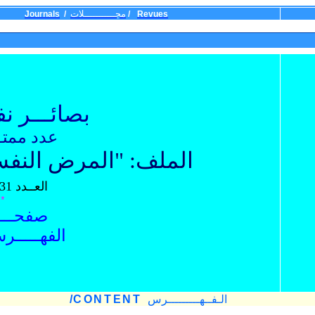
مج
ـــــــــــ
لات
Journals
/
/
Revues
بصائـــر نف
عدد ممتـــ
الملف: "المرض النفسان
العــدد 31- خريف
*
صفحـــة
الفهـــــر
الـ
فــهـ
ـــــــ
ـرس
CONTENT
/