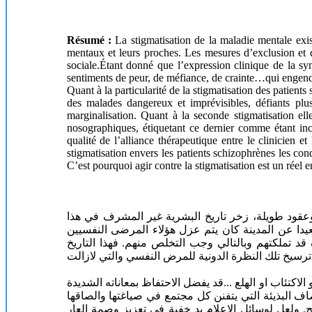
Résumé :
La stigmatisation de la maladie mentale exist
mentaux et leurs proches. Les mesures d’exclusion et d
sociale.Étant donné que l’expression clinique de la sym
sentiments de peur, de méfiance, de crain
Quant à la particularité de la stigmatisation des patient
des malades dangereux et imprévisibles, défiants plus
marginalisation. Quant à la seconde stigmatisation el
nosographiques, étiquetant ce dernier comme étant incu
qualité de l’alliance thérapeutique entre le clinicien et
stigmatisation envers les patients schizophrènes les con
C’est pourquoi agir contre la stigmatisation est un réel 
عقود طويلة، زخر تاريخ البشرية غير المشرف في هذا
يدا عن المدينة كان يتم عزل هؤلاء المرضى النفسيين
قد تملكتهم وبالتالي وجب التخلص منهم. فهذا التاريخ
سيخ تلك النظرة الدونية للمرض النفسي والتي لازالت
تئاب او الهلع ...قد يفضل الاحتفاظ بمعاناته الشديدة
صاف البذيئة التي يتفنن كل مجتمع في صياغتها والصاقها
 ولعل لوسائل الإعلام يد خفية في تعزيز وصمة العار