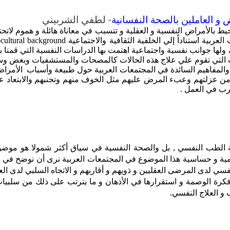
-
 و العاملين بالصحة النفسانية
لطفي الشربيني
ملف، تمت مناقشة مسألة الوصمة Stigma التي تحيط بالأمراض النفسية و العقلية و تتسبب في معا
 ولها جوانب نفسية واجتماعية اهتمت بها الدراسات النفسية التي قمنا ب
ي تقوم علي علاج هذه الحالات كالمصحات والمستشفيات وبعض وسائل العل
لمفاهيم السائدة في المجتمعات العربية حول طبيعة وأسباب الأمراض 
 من عزلتهم وعبء المرض عليهم مثل الخوف منهم وتجنبهم والابتعاد عن
رب في العمل .
الصحة النفسية في سياق أكثر شمولا هو موضوع
الطب النفسي , بل و
مية و حساسية هذا الموضوع في المجتمعات العربية نرى أن نوضح في 
فسي لدى المرضى العقليين و ذويهم و أقاربهم و الاتجاه السلبي لدى ال
 فكرة الوصمة و استقرارها في الأذهان و ما يترتب على ذلك من سلبيا
و العلاج النفسي.