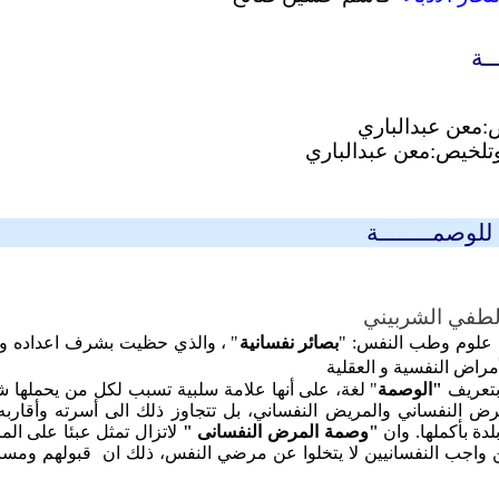
ــة
معن عبدالباري
لخيص:معن عبدالباري
 للوصمــــــــة
طفي الشربيني
 علوم وطب النفس: "
بصائر نفسانية
" ، والذي حظيت بشرف اعداده و 
أمراض النفسية و العقلية
بتعريف
"الوصمة
" لغة، على أنها علامة سلبية تسبب لكل من يحملها شع
رض النفساني والمريض النفساني، بل تتجاوز ذلك الى أسرته وأقار
دة بأكملها. وان
"وصمة
المرض النفسانى
"
لاتزال تمثل عبئا على الم
من واجب النفسانيين لا يتخلوا عن مرضي النفس، ذلك ان قبولهم ومسا