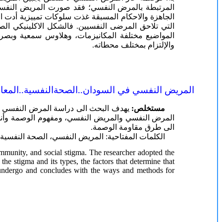
المرتبطة بالمرض النفسي؛ فقد صورت المريض النفسي 
الجاهزة والاحكام المسبقة غذت سلوكات تمييزية أدت 
التي تلاحق المرضى النفسيين. فالشكل الاكلينيكي ال
المواضيع مختلفة المكانيزمات، وهلاوس سمعية وبصر
والإلتزام بمختلف محطاته.
المريض النفسي في السودان..الصحةالنفسية..المعانا
مستخلص:
يهدف البحث الى دراسة المرض النفسي وأهم
المرض النفسي والمريض النفسي، ومفهوم الوصمة وأنما
الى طرق مقاومة الوصمة.
الكلمات المفتاحية: المريض النفسي، الصحة النفسية،
community, and social stigma. The researcher adopted the
he stigma and its types, the factors that determine that
ent undergo and concludes with the ways and methods for