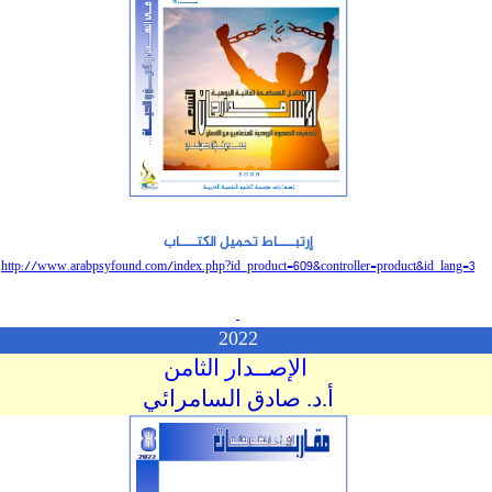
إرتبــــاط
تحميل
الكتــــاب
http://www.arabpsyfound.com/index.php?id_product=609&controller=product&id_lang=
3
2022
الإصــدار الثامن
أ.د. صادق السامرائي