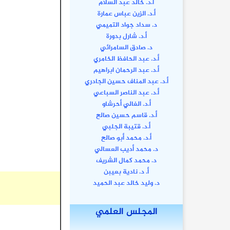
أ.د. خالد عبد السلام
أ.د. الزين عباس عمارة
د. سداد جواد التميمي
أ.د. شارل بدورة
د. صادق السامرائي
أ.د. عبد الحافظ الخامري
أ.د. عبد الرحمان ابراهيم
أ.د. عبد المناف حسين الجادري
أ.د. عبد الناصر السباعي
أ.د. الغالي أحرشاو
أ.د. قاسم حسين صالح
أ.د. قتيبة الجلبي
أ.د. محمد أبو صالح
د. محمد أديب العسالي
د. محمد كمال الشريف
أ. د. نادية بعيبن
د. وليد خالد عبد الحميد
المجلس العلمي