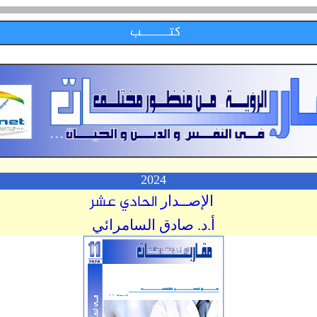
كتــــــــب
2024
الحادي عشر
الإصــدار
أ.د. صادق السامرائي