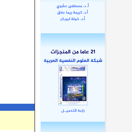
أ. د. مصطفى عشوي
أ.د. كريمة ريما علاق
أ.د. خولة ابوبكر
21 عاما من المنجزات
شبكة العلوم النفسية العربية
رابط
التحميــل