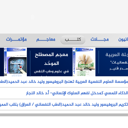
نيون
مجـــــلات
معاجــــــم
مؤتمـــــرات
كتـــــــب
لة العربية
معجم المصطلح
فسانيـات"
الموحّد
صـــدار الأخيـــر
في علوم وطب النفس
الإصــدارات الثـلاث
مؤسسة العلوم النفسية العربية تهنئ البروفيسور وليد خالد عبد الحميد(الطب 
الذكاء اللمسي كمدخل لفهم السلوك الإنساني- أ.د خالد النجار
تكريم البروفيسور وليد خالد عبد الحميد(الطب النفساني / العراق) بلقب الممي