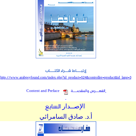
إرتبــــاط شـــراء الكتــــاب
http://www.arabpsyfound.com/index.php?id_product=524&controller=product&id_lang=
3
الفهـــرس والمقدمـــة
Content and Preface
السابع
الإصــدار
أ.د. صادق السامرائي