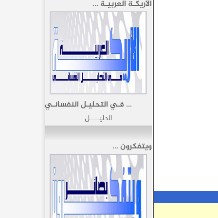
الأريكـة العربيـة ...
... فـي التحليـل النفسانـي
الدليـــــل
ويتفكرون ...