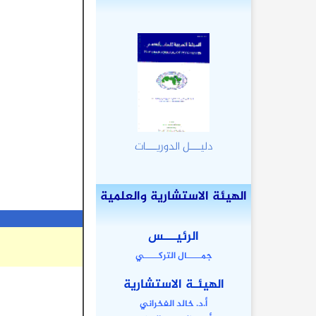
دليـــل الدوريـــات
الهيئة الاستشارية والعلمية
الرئيـــس
جمـــــال التركـــــي
الهيئـة الاستشارية
أ.د. خالد الفخراني