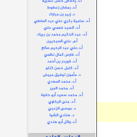
أ.د. إخلاص حسن عشرية
أ.د. رمضان زعطوط
د. زبير بن مبارك
أ.د. سامية بكري علي عبد العاطي
أ.د. السيد فهمي علي
أ.د. عبد الحكيم محمد بن بريك
أ.م. علي الصبحيين
أ.د.علي عبد الرحيم صالح
أ.د. فارس كمال نظمي
أ.د. قويدر بن أحمد
أ.د. كامل حسن كتلو
د. مأمون توفيق مبيض
أ.د. محمد المهدي
أ.د. محمد المير
أ.د. محمد سعيد أبو حلاوة
أ.د. منى الرخاوي
د. موسى الزعبي
د. هنادي الشوا
أ.د. وائل أبو هندي