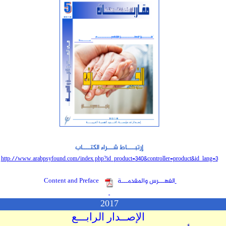
إرتبــــاط شـــراء الكتــــاب
http://www.arabpsyfound.com/index.php?id_product=
340
&controller=product&id_lang=
3
الفهـــرس والمقدمـــة
Content and Preface
2017
الإصــدار الرابـــع