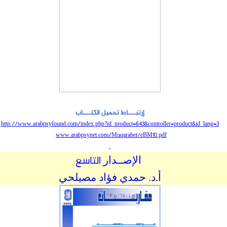
إرتبــــاط
تحميل
الكتــــاب
http://www.arabpsyfound.com/index.php?id_product=643&controller=product&id_lang=
3
www.arabpsynet.com/Muqarabet/eBM10.pdf
التاسع
الإصــدار
أ.د. حمدي فؤاد مصيلحي