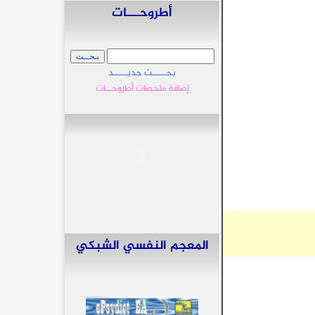
أطروحـــات
بحـــــث جديـــــد
إضافة ملخصات أطروحــات
المعجم النفسي الشبكي