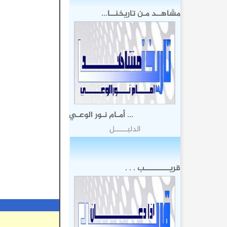
مشاهــد مـن تاريخنــا...
... أمـام نـور الوعـي
الدليـــــل
قريــــــــــب . . .