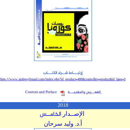
إرتبــــاط شـــراء الكتــــاب
http://www.arabpsyfound.com/index.php?id_product=
499
&controller=product&id_lang=
3
الفهـــرس والمقدمـــة
Content and Preface
2018
الخامــس
الإصــدار
أ.د. وليد سرحان