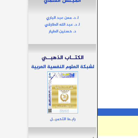
المجلس العلمي
ا. د. معن عبد الباري
ا. د. عبد الله الطارقي
د. حسنين الطيار
الكتــاب الذهبــي
لشبكة العلوم النفسية العربية
رابـط التحميــل