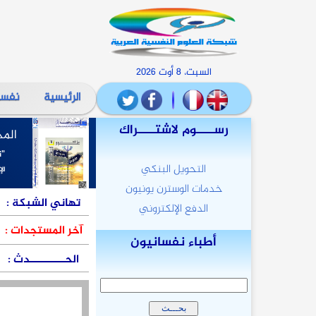
السبت، 8 أوت 2026
الرئيسية
نفسا
رســــوم لاشتــــراك
المج
"ن
التحويل البنكي
الإ
خدمات الوسترن يونيون
تهاني الشبكة
:
الدفع الإلكتروني
آخر المستجدات :
أطباء نفسانيون
الحــــــــــدث
: