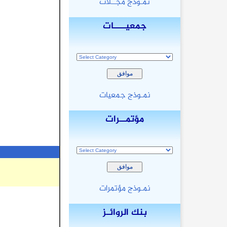
نمـوذج مجــلات
جمعيــــات
نمـوذج جمعيات
مؤتمــرات
نمـوذج مؤتمرات
بنك الروائـز