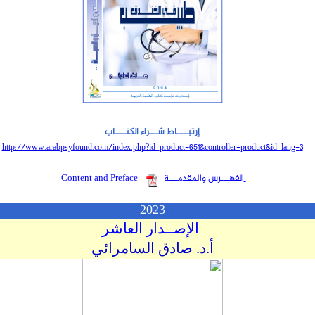
إرتبــــاط شـــراء الكتــــاب
http://www.arabpsyfound.com/index.php?id_product=651&controller=product&id_lang=
3
الفهـــرس والمقدمـــة
Content and Preface
2023
الإصــدار العاشر
أ.د. صادق السامرائي