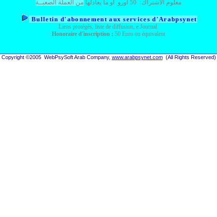
من العملة الصعبــة
أو ما يعادلها
أورو
50
:
معلوم الاشتراك
Bu
lletin d'abonnement aux services d'Arabpsynet
Liens protégés, liste de diffusion, e.Journal
Honoraire d'inscription :
50 Euro ou équivalent
Copyright
©
200
5
WebPsySoft Arab Company,
www.arabpsynet.com
(All Rights Reserved)