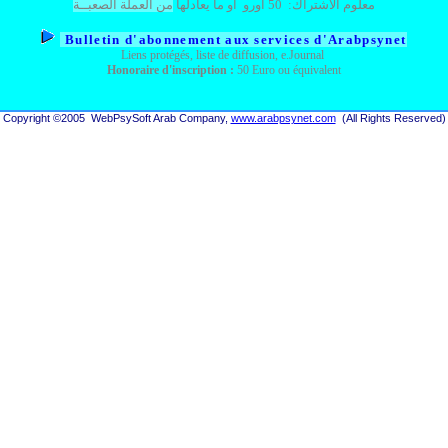
من العملة الصعبــة
أو ما يعادلها
أورو
50
:
معلوم الاشتراك
Bu
lletin d'abonnement aux services d'Arabpsynet
Liens protégés, liste de diffusion, e.Journal
Honoraire d'inscription :
50 Euro ou équivalent
Copyright
©
200
5
WebPsySoft Arab Company,
www.arabpsynet.com
(All Rights Reserved)