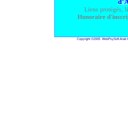
d'
Liens protégés, l
Honoraire d'inscri
Copyright
©
200
5
WebPsySoft Arab