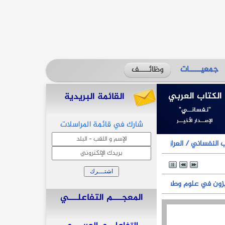
جمعيــــــات
وظائـــــف
الكتاب العربي
القائمة البريدية
"نفسانــي"
الإصـــدار الأخيـــر
شارك في قائمة المراسلات
 / العراق) بلقب المميزون في علوم وطب النفس للعام 2025
وم وطب النفس للعام 2025
المعجـــم التفاعلـــي