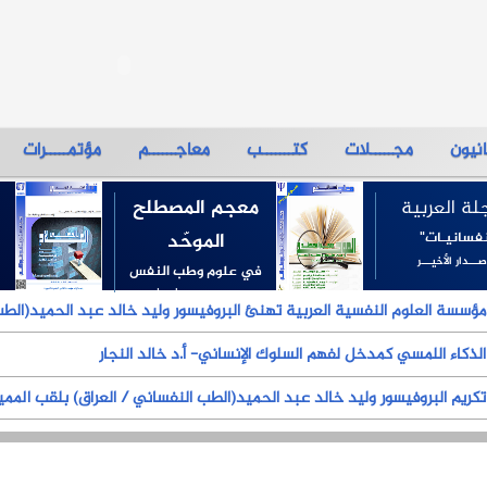
نيون
مجـــــلات
كتـــــــب
معاجــــــم
مؤتمـــــرات
لة العربية
معجم المصطلح
فسانيـات"
الموحّد
صـــدار الأخيـــر
في علوم وطب النفس
الإصــدارات الثـلاث
لوم النفسية العربية تهنئ البروفيسور وليد خالد عبد الحميد(الطب النفساني
الذكاء اللمسي كمدخل لفهم السلوك الإنساني- أ.د خالد النجار
روفيسور وليد خالد عبد الحميد(الطب النفساني / العراق) بلقب المميزون في عل