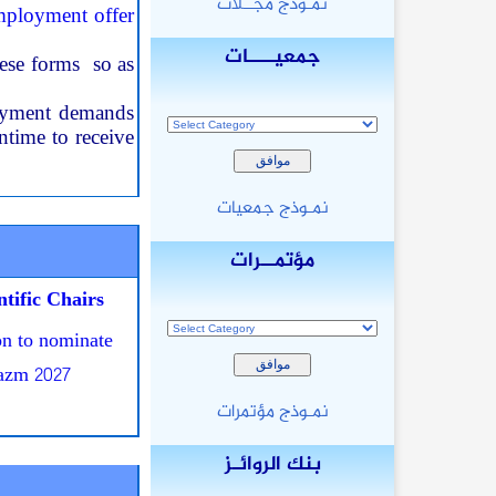
نمـوذج مجــلات
mployment offer
,
جمعيــــات
ese forms so as
loyment demands
ntime to receive
نمـوذج جمعيات
مؤتمــرات
tific Chairs
on to nominate
azm 2027
نمـوذج مؤتمرات
بنك الروائـز