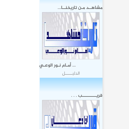
مشاهــد مـن تاريخنــا...
... أمـام نـور الوعـي
الدليـــــل
قريــــــــــب . . .