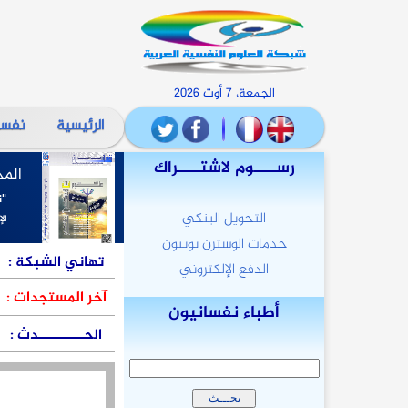
الجمعة، 7 أوت 2026
الرئيسية
نفسا
رســــوم لاشتــــراك
المج
"ن
التحويل البنكي
الإ
خدمات الوسترن يونيون
مؤسسة الع
تهاني الشبكة
:
الدفع الإلكتروني
آخر المستجدات :
أطباء نفسانيون
تكريم الب
الحــــــــــدث
: