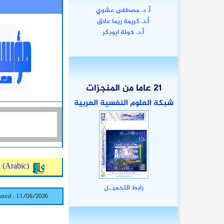
أ. د. مصطفى عشوي
أ.د. كريمة ريما علاق
أ.د. خولة ابوبكر
21 عاما من المنجزات
شبكة العلوم النفسية العربية
x
(Arabic)
رابط
التحميــل
ed :
/06/2026
at
11