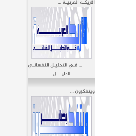
الأريكـة العربيـة ...
... فـي التحليـل النفسانـي
الدليـــــل
ويتفكرون ...