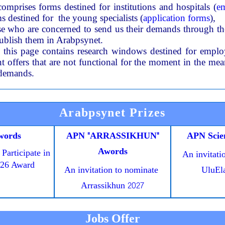
rises forms destined for institutions and hospitals (
e
s destined for the young specialists (
application forms
)
e who are concerned to send us their demands through th
publish them in Arabpsynet
.
n this page contains research windows destined for emp
offers that are not functional for the moment in the mea
 demands
.
Arabpsynet Prizes
words
APN "ARRASSIKHUN"
A
PN
Scien
Awords
 Participate in
An invitati
026 Award
An invitation to nominate
UluEl
Arrassikhun 2027
Jobs Offer