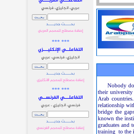
التفاعلـــي العربــــي
عربي، انجليزي، فرنسي
بحـــــث جديـــــد
إضافة مصطلح للمعجم العربي
*** ***
التفاعلــي الإنكليـــزي
انجليزي، فرنسي، عربي
بحـــــث جديـــــد
إضافة مصطلح للمعجم الانكليزي
Nobody doub
*** ***
their university
التفاعلـــي الفرنســي
Arab countries
relationship wi
فرنسي، انجليزي ، عربي
bridge the gap
known the insti
بحـــــث جديـــــد
graduates and 
إضافة مصطلح للمعجم الفرنسي
training to the 