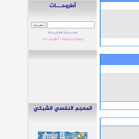
أطروحـــات
بحـــــث جديـــــد
إضافة ملخصات أطروحــات
المعجم النفسي الشبكي