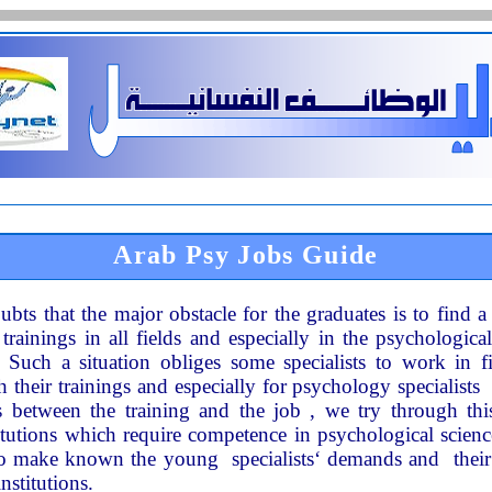
Arab
Psy
J
obs
G
uide
ts that the major obstacle for the graduates is to find a
 trainings in all fields and especially in the psychologica
. Such a situation obliges some specialists to work in f
th their trainings and especially for psychology specialists
s between the training and the job , we try through th
tutions which require competence in
psychological scien
to make known the young specialists
‘
de
mands
and their
institutions
.