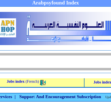
Arabpsyfound Index
Jobs index
(French)
Jobs inde
ervices
|
Suppor
t
And Encouragement Subscription
d
Up