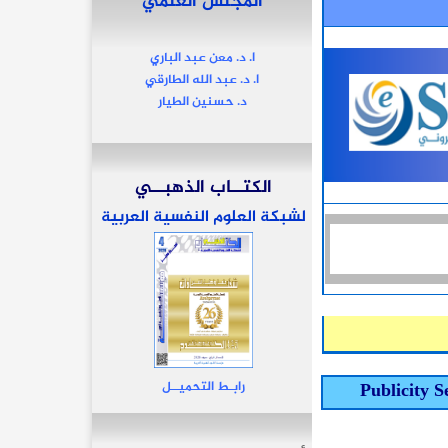
المجلس العلمي
ا. د. معن عبد الباري
ا. د. عبد الله الطارقي
د. حسنين الطيار
الكتــاب الذهبــي
لشبكة العلوم النفسية العربية
رابـط التحميــل
Publicity S