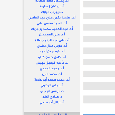
أ.د. إخلاص حسن عشرية
أ.د. رمضان زعطوط
د. زبير بن مبارك
أ.د. سامية بكري علي عبد العاطي
أ.د. السيد فهمي علي
أ.د. عبد الحكيم محمد بن بريك
أ.م. علي الصبحيين
أ.د.علي عبد الرحيم صالح
أ.د. فارس كمال نظمي
أ.د. قويدر بن أحمد
أ.د. كامل حسن كتلو
د. مأمون توفيق مبيض
أ.د. محمد المهدي
أ.د. محمد المير
أ.د. محمد سعيد أبو حلاوة
أ.د. منى الرخاوي
د. موسى الزعبي
د. هنادي الشوا
أ.د. وائل أبو هندي