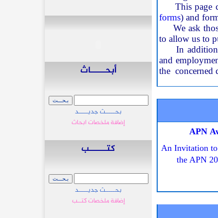
This page comp
forms
) and form
We ask thos
to allow us to 
In additio
and employment 
أبحـــــاث
the concerned
بحـــــث جديـــــد
إضافة ملخصات ابحاث
APN A
كتــــــب
An Invitation to
the APN 2
بحـــــث جديـــــد
إضافة ملخصات كتــب