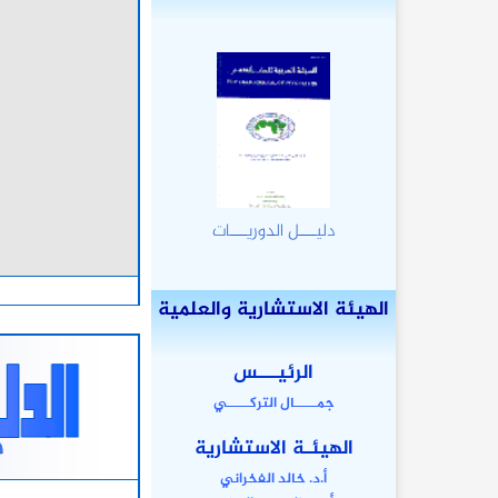
دليـــل الدوريـــات
الهيئة الاستشارية والعلمية
الرئيـــس
جمـــــال التركـــــي
الهيئـة الاستشارية
أ.د. خالد الفخراني