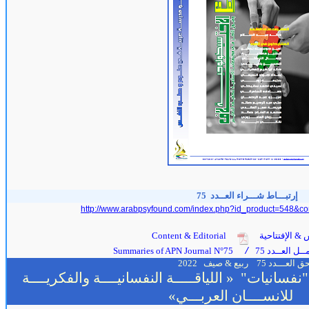
إرتبـــاط شـــراء العــدد
75
http://www.arabpsyfound.com/index.php?id_product=548&co
 & الإفتتاحية
Content & Editorial
ل العــدد 75
Summaries of APN Journal N°75
/
حق
العـــدد 75
ربيع & صيف
2022
 من مجلة "نفسانيات" « اللياقـــــة النفسانيــــة والفكريــــة
للانســــان العربـــي»