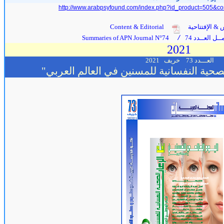
http://www.arabpsyfound.com/index.php?id_product=505&co
 & الإفتتاحية
Content & Editorial
ل العــدد 74
Summaries of APN Journal N°74
/
2021
العـــدد 73
خريف
2021
لصحية النفسانية للمسنين في العالم العربي
"