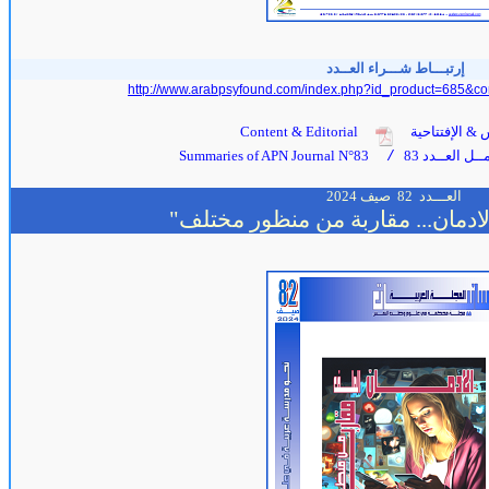
إرتبـــاط شـــراء العــدد
http://www.arabpsyfound.com/index.php?id_product=685&co
 & الإفتتاحية
Content & Editorial
ل العــدد 83
Summaries of APN Journal N°83
/
العـــدد 82
صيف 2024
ادمان... مقاربة من منظور مختلف"