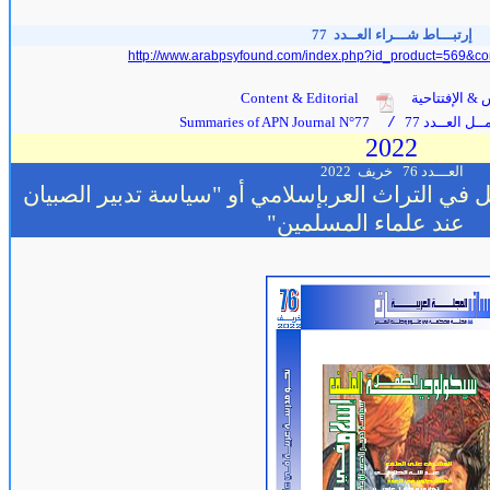
إرتبـــاط شـــراء العــدد 77
http://www.arabpsyfound.com/index.php?id_product=569&co
 & الإفتتاحية
Content & Editorial
ل العــدد 77
Summaries of APN Journal N°77
/
2022
العـــدد 76
خريف 2022
في التراث العربإسلامي أو "سياسة تدبير الصبيان
عند علماء المسلمين"