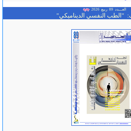
العـــدد 89
ربيع 2026
:
"الطب النفسي الديناميكي"