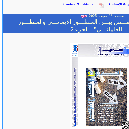
 & الإفتتاحية
Content & Editorial
العـــدد 86
صيف 2025
فـــس بيـــن المنظـــور الايمانـــي والمنظـــور
العلمانـــي"
- الجزء 2