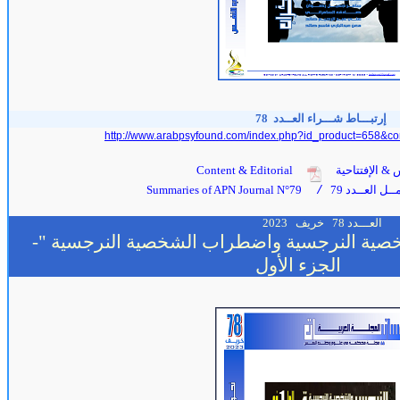
إرتبـــاط شـــراء العــدد 78
http://www.arabpsyfound.com/index.php?id_product=658&co
 & الإفتتاحية
Content & Editorial
ل العــدد 79
Summaries of APN Journal N°79
/
العـــدد 78
خريف
2023
خصية النرجسية واضطراب الشخصية النرجسية "-
الجزء الأول