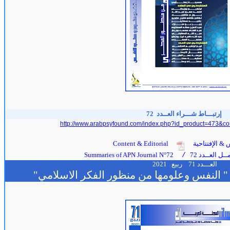
إرتبـــاط شـــراء العــدد
72
http://www.arabpsyfound.com/index.php?id_product=473&co
 & الإفتتاحية
Content & Editorial
ل العــدد 72
Summaries of APN Journal N°72
/
العـــدد 71
ربيع
2021
 " النفس وعلومها من منظور الفكر الاسلامي"