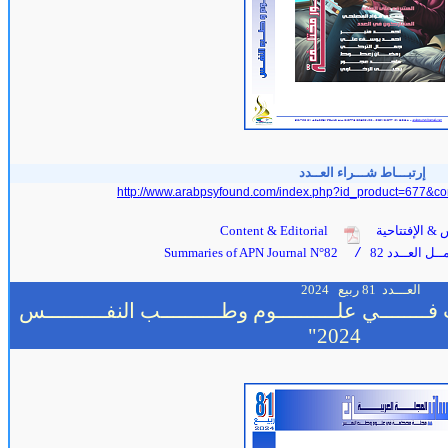
إرتبـــاط شـــراء العــدد
http://www.arabpsyfound.com/index.php?id_product=677&co
 & الإفتتاحية
Content & Editorial
ل العــدد 82
Summaries of APN Journal N°82
/
العـــدد 81
ربيع
2024
ــــــــي علــــــــــوم وطــــــــــب النفــــــــــس
2024"