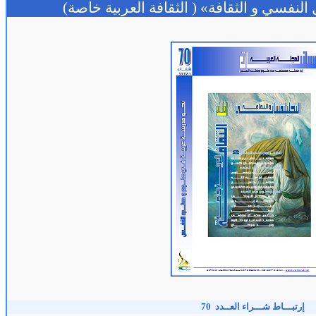
 النفسي و الثقافة» ( الثقافة العربية خاصة)
إرتبـــاط شـــراء العــدد 70