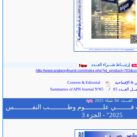
إرتبـــاط شـــراء العــدد
http://www.arabpsyfound.com/index.php?id_product=703&co
 & الإفتتاحية
Content & Editorial
ل العــدد 85
Summaries of APN Journal N°85
/
العـــدد
84
شتاء 2025
ــــــــي علــــــــــوم وطــــــــــب النفــــــــــس
2025"
- الجزء 3