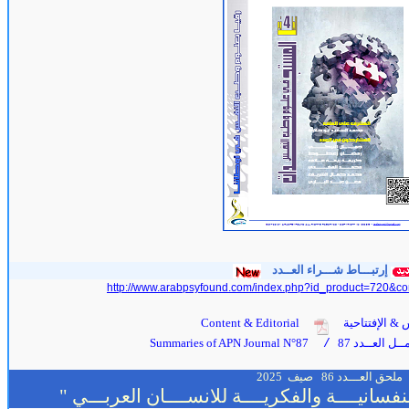
إرتبـــاط شـــراء العــدد
http://www.arabpsyfound.com/index.php?id_product=720&co
 & الإفتتاحية
Content & Editorial
ل العــدد 87
Summaries of APN Journal N°87
/
ملحق العـــدد 86 صيف 2025
لنفسانيــــة والفكريــــة للانســــان العربـــي "