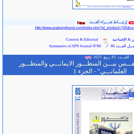
إرتبـــاط شـــراء العــدد
http://www.arabpsyfound.com/index.php?id_product=70
5
&co
 & الإفتتاحية
Content & Editorial
ل العــدد 86
Summaries of APN Journal N°86
/
العـــدد
85
ربيع 2025
فـــس بيـــن المنظـــور الايمانـــي والمنظـــور
العلمانـــي"
- الجزء
1