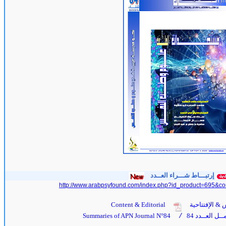
إرتبـــاط شـــراء العــدد
http://www.arabpsyfound.com/index.php?id_product=695&co
 & الإفتتاحية
Content & Editorial
ل العــدد 84
Summaries of APN Journal N°84
/