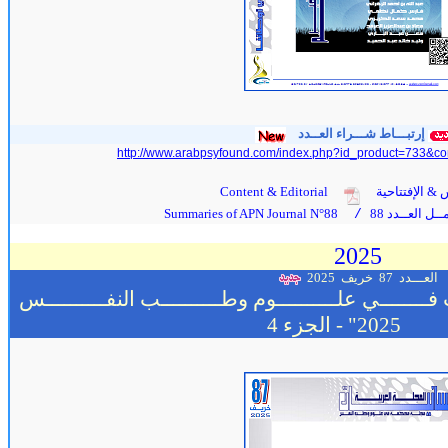
إرتبـــاط شـــراء العــدد
http://www.arabpsyfound.com/index.php?id_product=733&co
 & الإفتتاحية
Content & Editorial
ل العــدد 88
Summaries of APN Journal N°88
/
2025
العـــدد 87
خريف 2025
ــــــــي علــــــــــوم وطــــــــــب النفــــــــــس
2025"
- الجزء 4