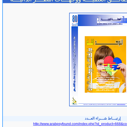
إرتبـــاط شـــراء العــدد
http://www.arabpsyfound.com/index.php?id_product=668&co