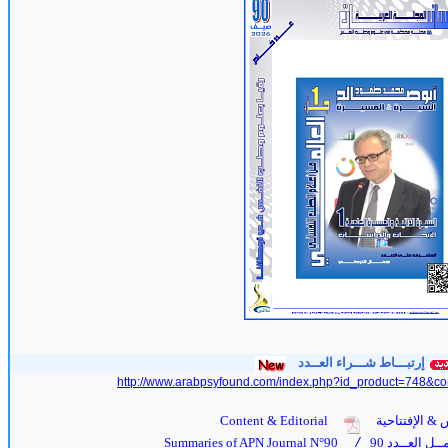
إرتبـــاط شـــراء العــدد
http://www.arabpsyfound.com/index.php?id_product=748&co
 & الإفتتاحية
Content & Editorial
ل العــدد 90
Summaries of APN Journal N°90
/