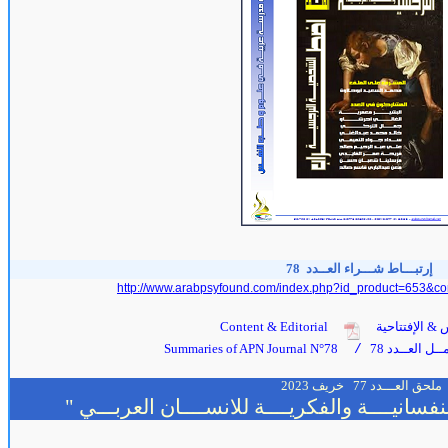
إرتبـــاط شـــراء العــدد 78
http://www.arabpsyfound.com/index.php?id_product=653&co
 & الإفتتاحية
Content & Editorial
ل العــدد 78
Summaries of APN Journal N°78
/
ملحق العـــدد 77 خريف 2023
لنفسانيــــة والفكريــــة للانســــان العربـــي "