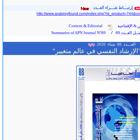
إرتبـــاط شـــراء العــدد
http://www.arabpsyfound.com/index.php?id_product=744&co
 & الإفتتاحية
Content & Editorial
ل العــدد 89
Summaries of APN Journal N°89
/
العـــدد 88
شتاء 2026
الإرشاد النفسي في عالم متغيير"