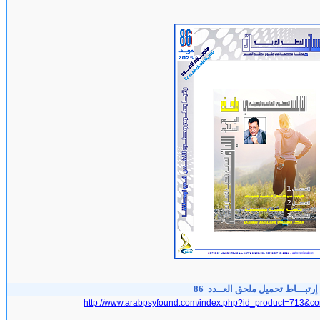
إرتبـــاط تحميل ملحق العــدد 86
http://www.arabpsyfound.com/index.php?id_product=713&co