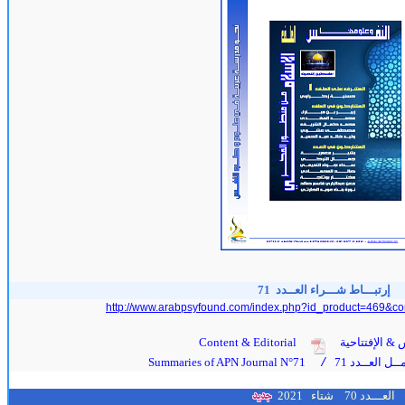
إرتبـــاط شـــراء العــدد
71
http://www.arabpsyfound.com/index.php?id_product=469&co
 & الإفتتاحية
Content & Editorial
ل العــدد 71
Summaries of APN Journal N°71
/
العـــدد 70
شتاء
2021