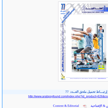
إرتبـــاط تحميل ملحق العــدد 77
http://www.arabpsyfound.com/index.php?id_product=626&co
 & الإفتتاحية
Content & Editorial