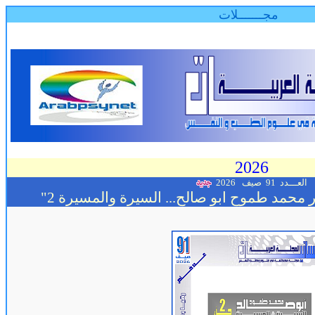
مجـــــــلات
2026
العـــدد 91
صيف 2026
محمد طموح ابو صالح... السيرة والمسيرة 2"