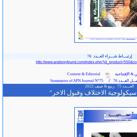
إرتبـــاط شـــراء العــدد 76
http://www.arabpsyfound.com/index.php?id_product=550&co
 & الإفتتاحية
Content & Editorial
ل العــدد 76
Summaries of APN Journal N°75
/
العـــدد 75
ربيع & صيف 2022
سيكولوجية الاختلاف وقبول الاخر"