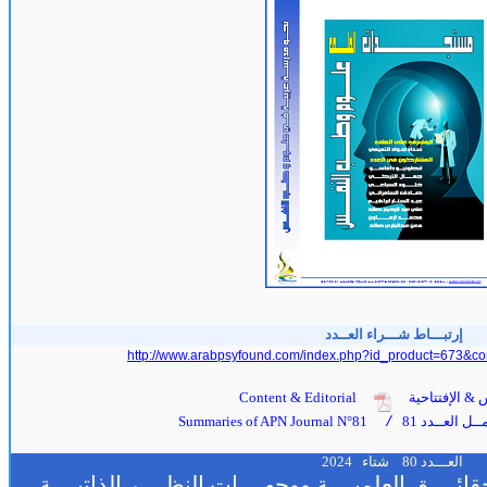
إرتبـــاط شـــراء العــدد
http://www.arabpsyfound.com/index.php?id_product=673&co
 & الإفتتاحية
Content & Editorial
ل العــدد 81
Summaries of APN Journal N°81
/
العـــدد 80
شتاء
2024
ائــــق العلميــــة ووجهــــات النظــــر الذاتيــــة