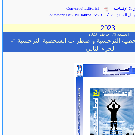
 & الإفتتاحية
Content & Editorial
ل العــدد 80
Summaries of APN Journal N°79
/
2023
العـــدد 79
خريف
2023
خصية النرجسية واضطراب الشخصية النرجسية "-
الجزء
الثاني