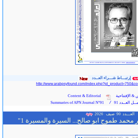
إرتبـــاط شـــراء العــدد
http://www.arabpsyfound.com/index.php?id_product=750&co
 & الإفتتاحية
Content & Editorial
ل العــدد 91
Summaries of APN Journal N°91
/
العـــدد 90
صيف 2026
محمد طموح ابو صالح... السيرة والمسيرة 1"