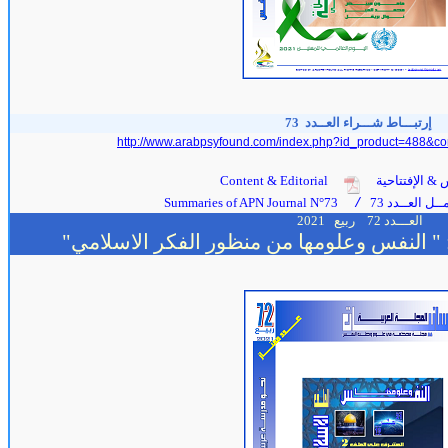
إرتبـــاط شـــراء العــدد
73
http://www.arabpsyfound.com/index.php?id_product=488&co
 & الإفتتاحية
Content & Editorial
ل العــدد 73
Summaries of APN Journal N°73
/
العـــدد 72
ربيع
2021
 " النفس وعلومها من منظور الفكر الاسلامي"