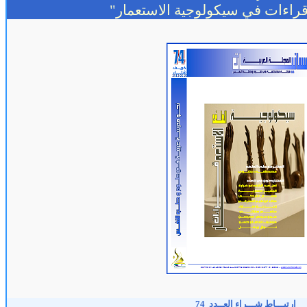
راءات في سيكولوجية الاستعمار"
إرتبـــاط شـــراء العــدد
74